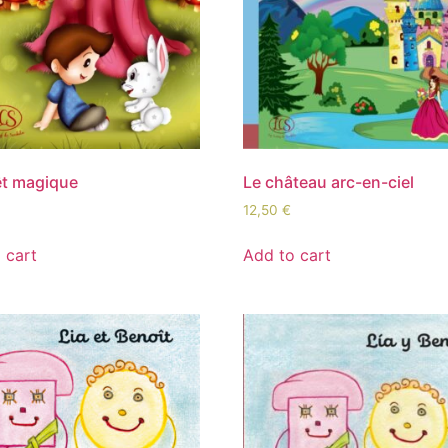
êt magique
Le château arc-en-ciel
12,50
€
 cart
Add to cart