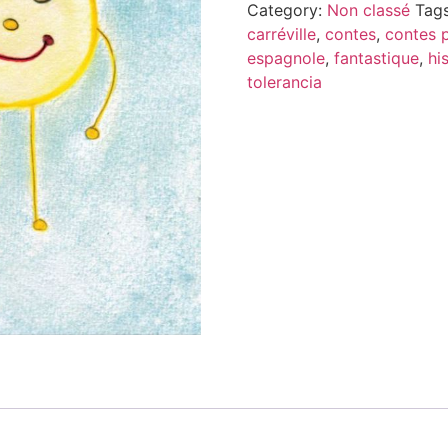
Category:
Non classé
Tag
carréville
,
contes
,
contes 
espagnole
,
fantastique
,
hi
tolerancia