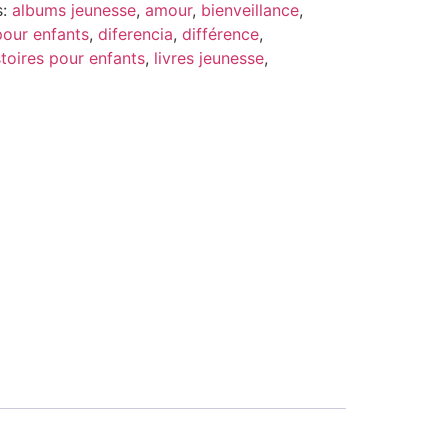
s:
albums jeunesse
,
amour
,
bienveillance
,
pour enfants
,
diferencia
,
différence
,
stoires pour enfants
,
livres jeunesse
,