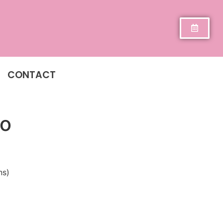
CONTACT
to
ns)