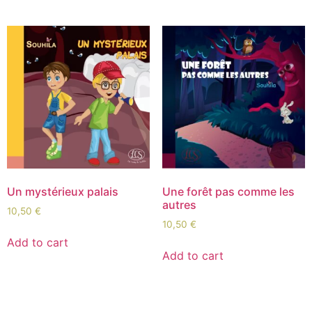
Un mystérieux palais
Une forêt pas comme les
autres
10,50
€
10,50
€
Add to cart
Add to cart